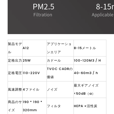
製品モデ
アプリケーショ
A12
8-15メートル
ル
ンエリア
定格出力
25W
カドール
100-120M3 / H
TVOC CADRの
定格電圧
110-220V
40-60m3 / h
価値
最大ギアノイズ
風速調整
4ファイル
ノイズ
<50dB（a）
商品のサ
190 * 190 *
フィルタ
HEPA +活性炭
イズ
320mm