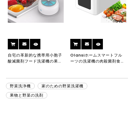
自宅の革新的な携帯用小胞子
Olansiホームスマートフル
酸滅菌剤フード洗濯機の果実
ーツの洗濯機の肉殺菌剤食品
純粋な清浄機
洗浄機携帯用世帯果物と野菜
の浄化器
野菜洗浄機
家のための野菜洗濯機
果物と野菜の洗剤
インテリジェント野菜洗濯機 - 自動家庭用
超音波クリーニングマシン、シーフードク
リーニングマシン