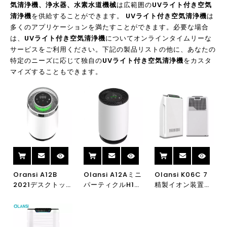
気清浄機、浄水器、水素水道機械
は広範囲の
UVライト付き空気
清浄機
を供給することができます。
UVライト付き空気清浄機
は
多くのアプリケーションを満たすことができます。必要な場合
は、
UVライト付き空気清浄機
についてオンラインタイムリーな
サービスをご利用ください。下記の製品リストの他に、あなたの
特定のニーズに応じて独自の
UVライト付き空気清浄機
をカスタ
マイズすることもできます。
Oransi A12B
Olansi A12Aミニ
Olansi K06C 7
2021デスクトッ
パーティクルH13
精製イオン装置
プUVC空気清浄機
アンチウイルスホ
UV軽気浄化器ア
HEPAフィルター
ームHEPA空気清
ンチウイルス細菌
浄化CE空気清浄
浄機UVC空気清浄
陰性イオン空気清
機清浄空気品質
機デスクトップ空
浄機ファミリーエ