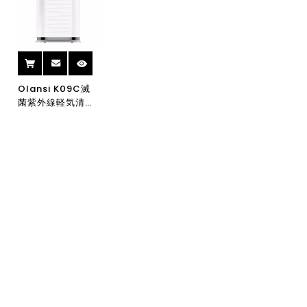
PM2.5
気清浄機
アクリーナ
Olansi K09C滅
菌紫外線軽気清浄
機機械抗ホルマシ
ード