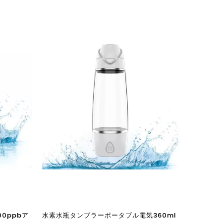
0ppbア
水素水瓶タンブラーポータブル電気360ml