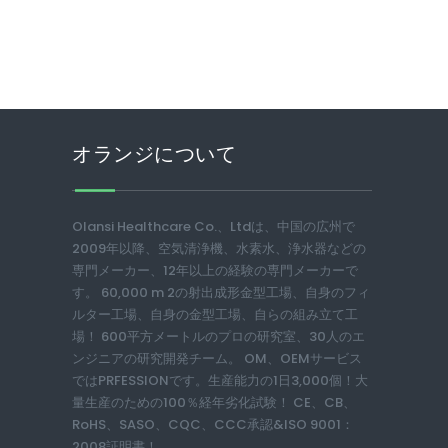
オランジについて
Olansi Healthcare Co.、Ltdは、中国の広州で
2009年以降、空気清浄機、水素水、浄水器などの
専門メーカー、12年以上の経験の専門メーカーで
す。 60,000 m 2の射出成形金型工場、自身のフィ
ルター工場、自身の金型工場、自らの組み立て工
場！ 600平方メートルのプロの研究室、30人のエ
ンジニアの研究開発チーム。 OM、OEMサービス
ではPRFESSIONです。生産能力の1日3,000個！大
量生産のための100％経年劣化試験！ CE、CB、
RoHS、SASO、CQC、CCC承認&ISO 9001：
2008証明書！