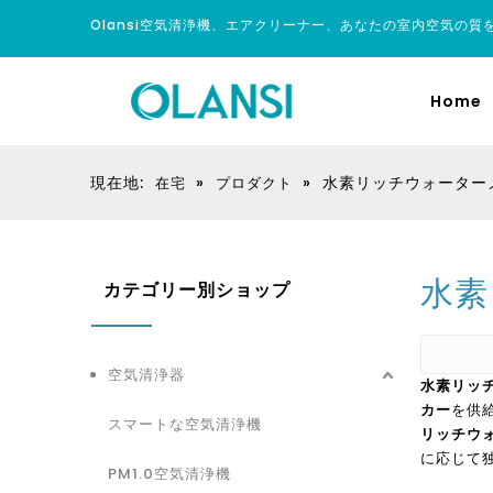
Olansi空気清浄機、エアクリーナー、あなたの室内空気の質
Home
現在地:
»
»
水素リッチウォーター
在宅
プロダクト
水素
カテゴリー別ショップ
空気清浄器
水素リッ
カー
を供
スマートな空気清浄機
リッチウ
に応じて
PM1.0空気清浄機