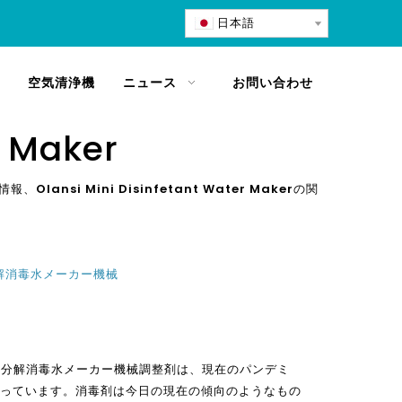
日本語
空気清浄機
ニュース
お問い合わせ
r Maker
情報、
Olansi Mini Disinfetant Water Maker
の関
電解消毒水メーカー機械
電気分解消毒水メーカー機械調整剤は、現在のパンデミ
っています。消毒剤は今日の現在の傾向のようなもの