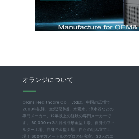
オランジについて
Olansi Healthcare Co.、Ltdは、中国の広州で
2009年以降、空気清浄機、水素水、浄水器などの
専門メーカー、12年以上の経験の専門メーカーで
す。 60,000 m 2の射出成形金型工場、自身のフィ
ルター工場、自身の金型工場、自らの組み立て工
場！ 600平方メートルのプロの研究室、30人のエ