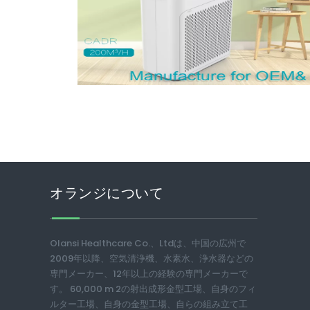
オランジについて
Olansi Healthcare Co.、Ltdは、中国の広州で
2009年以降、空気清浄機、水素水、浄水器などの
専門メーカー、12年以上の経験の専門メーカーで
す。 60,000 m 2の射出成形金型工場、自身のフィ
ルター工場、自身の金型工場、自らの組み立て工