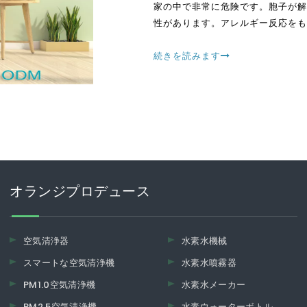
家の中で非常に危険です。胞子が解
性があります。アレルギー反応をも
ります
続きを読みます
オランジプロデュース
空気清浄器
水素水機械
スマートな空気清浄機
水素水噴霧器
PM1.0空気清浄機
水素水メーカー
PM2.5空気清浄機
水素ウォーターボトル