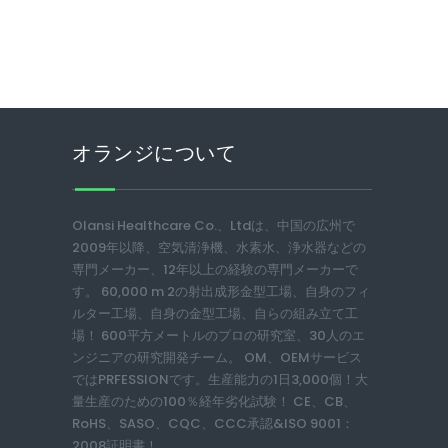
オランジについて
Olansi Healthcare Co.、Ltdは、中国の広州で
2009年以降、空気清浄機、水素水、浄水器などの
専門メーカー、12年以上の経験の専門メーカーで
す。 60,000 m 2の射出成形金型工場、自身のフィ
ルター工場、自身の金型工場、自らの組み立て工
場！ 600平方メートルのプロの研究室、30人のエ
ンジニアの研究開発チーム。 OM、OEMサービス
ではPRFESSIONです。生産能力の1日3,000個！大
量生産のための100％経年劣化試験！ CE、CB、
RoHS、SASO、CQC、CCC承認&ISO 9001：
2008証明書！