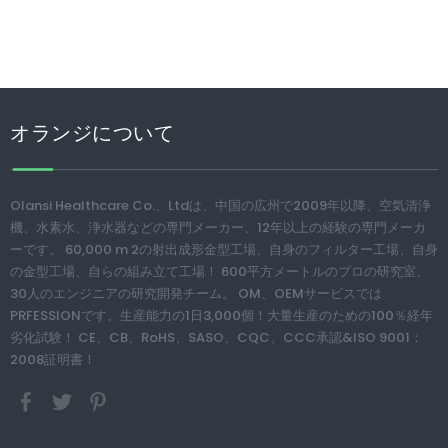
オランジについて
Olansi Healthcare Co.、Ltdは、中国の広州で2009年以降、空気清浄
機、水素水、浄水器などの専門メーカー、12年以上の経験の専門メーカ
ーです。 60,000 m 2の射出成形金型工場、自身のフィルター工場、自身
の金型工場、自らの組み立て工場！ 600平方メートルのプロの研究室、
30人のエンジニアの研究開発チーム。 OM、OEMサービスでは
PRFESSIONです。生産能力の1日3,000個！大量生産のための100％経年
劣化試験！ CE、CB、RoHS、SASO、CQC、CCC承認&ISO 9001：
2008証明書！