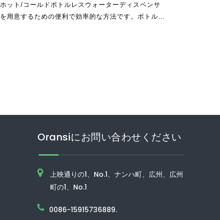
ホット/コールドボトルレスウォーターディスペンサ
を用意するための便利で効率的な方法です。ボトルを
ペンサーとは異なり
Oransiにお問い合わせください
上映通りの1、No.1、ナンハ町、広州、広州
町の1、No.1
0086-15915736889.