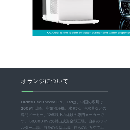
オランジについて
Olansi Healthcare Co.、Ltdは、中国の広州で
2009年以降、空気清浄機、水素水、浄水器などの
専門メーカー、12年以上の経験の専門メーカーで
す。 60,000 m 2の射出成形金型工場、自身のフィ
ルター工場、自身の金型工場、自らの組み立て工