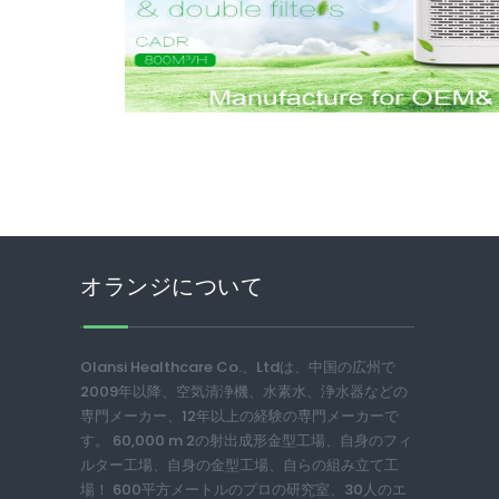
オランジについて
Olansi Healthcare Co.、Ltdは、中国の広州で
2009年以降、空気清浄機、水素水、浄水器などの
専門メーカー、12年以上の経験の専門メーカーで
す。 60,000 m 2の射出成形金型工場、自身のフィ
ルター工場、自身の金型工場、自らの組み立て工
場！ 600平方メートルのプロの研究室、30人のエ