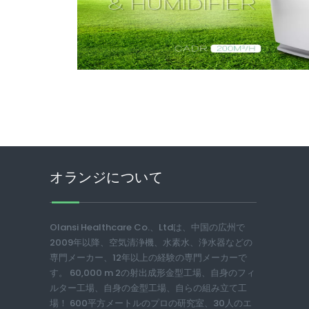
オランジについて
Olansi Healthcare Co.、Ltdは、中国の広州で
2009年以降、空気清浄機、水素水、浄水器などの
専門メーカー、12年以上の経験の専門メーカーで
す。 60,000 m 2の射出成形金型工場、自身のフィ
ルター工場、自身の金型工場、自らの組み立て工
場！ 600平方メートルのプロの研究室、30人のエ