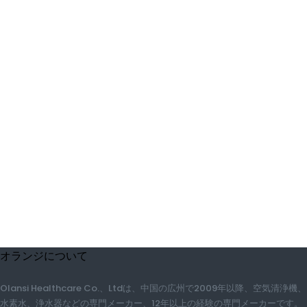
機、水素水、浄水器などの専門メーカー、12年以上の経験の専門メーカ
ーです。 60,000 m 2の射出成形金型工場、自身のフィルター工場、自身
の金型工場、自らの組み立て工場！ 600平方メートルのプロの研究室、
30人のエンジニアの研究開発チーム。 OM、OEMサービスでは
PRFESSIONです。生産能力の1日3,000個！大量生産のための100％経年
劣化試験！ CE、CB、RoHS、SASO、CQC、CCC承認&ISO 9001：
2008証明書！
オランジプロデュース
空気清浄器
スマートな空気清浄機
PM1.0空気清浄機
PM2.5空気清浄機