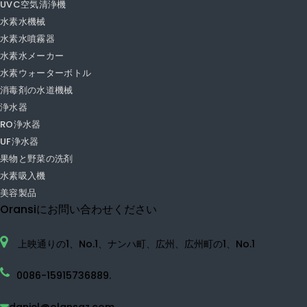
浄水器
RO浄水器
UF浄水器
果物と野菜の洗剤
水素吸入機
美容製品
Oransiにお問い合わせください
上映通りの1、No.1、ナンハ町、広州、広州町の1、No.1
0086-15915736889.
daniel@olansgz.com

www.olansichina.com
