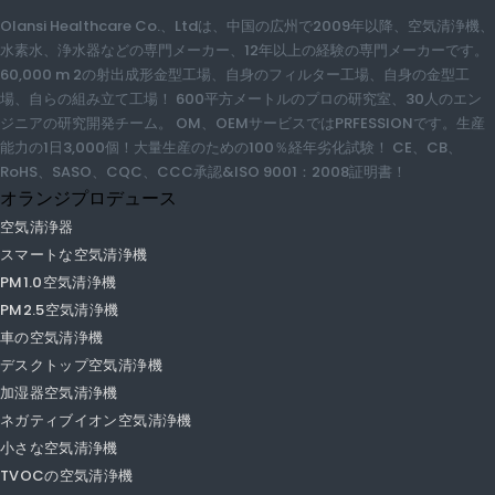
オランジについて
Olansi Healthcare Co.、Ltdは、中国の広州で2009年以降、空気清浄
機、水素水、浄水器などの専門メーカー、12年以上の経験の専門メーカ
ーです。 60,000 m 2の射出成形金型工場、自身のフィルター工場、自身
の金型工場、自らの組み立て工場！ 600平方メートルのプロの研究室、
30人のエンジニアの研究開発チーム。 OM、OEMサービスでは
PRFESSIONです。生産能力の1日3,000個！大量生産のための100％経年
劣化試験！ CE、CB、RoHS、SASO、CQC、CCC承認&ISO 9001：
2008証明書！
オランジプロデュース
空気清浄器
スマートな空気清浄機