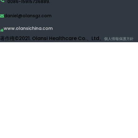
水素ウォーターボトル
消毒剤の水道機械
浄水器
RO浄水器
UF浄水器
果物と野菜の洗剤
水素吸入機
美容製品
Oransiにお問い合わせください
上映通りの1、No.1、ナンハ町、広州、広州町の1、No.1
0086-15915736889.