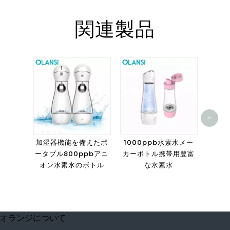
関連製品
マイ
>
加湿器
K03
加湿器機能を備えたポ
1000ppb水素水メー
ータブル800ppbアニ
カーボトル携帯用豊富
オン水素水のボトル
な水素水