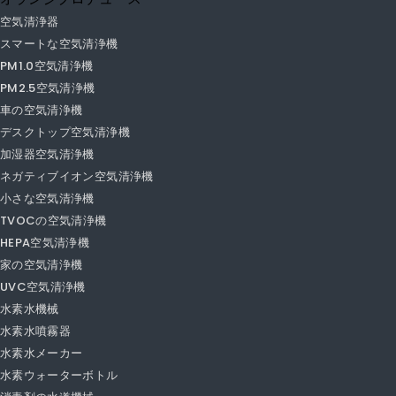
PRFESSIONです。生産能力の1日3,000個！大量生産のための100％経年
劣化試験！ CE、CB、RoHS、SASO、CQC、CCC承認&ISO 9001：
2008証明書！
オランジプロデュース
空気清浄器
スマートな空気清浄機
PM1.0空気清浄機
PM2.5空気清浄機
車の空気清浄機
デスクトップ空気清浄機
加湿器空気清浄機