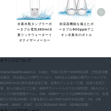
100
>
カー
水素水瓶タンブラーポ
加湿器機能を備えたポ
ータブル電気360ml水
ータブル800ppbアニ
素リッチウォーターイ
オン水素水のボトル
オナイザーメーカー
オランジについて
Olansi Healthcare Co.、Ltdは、中国の広州で2009年以降、空気清浄
機、水素水、浄水器などの専門メーカー、12年以上の経験の専門メーカ
ーです。 60,000 m 2の射出成形金型工場、自身のフィルター工場、自身
の金型工場、自らの組み立て工場！ 600平方メートルのプロの研究室、
30人のエンジニアの研究開発チーム。 OM、OEMサービスでは