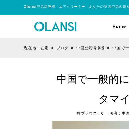
Olansi空気清浄機、エアクリーナー、あなたの室内空気の質
Home
現在地:
»
»
»
中国で
在宅
ブログ
中国空気清浄機
中国で一般的
タマ
数ブラウズ：
0
著者：中国空